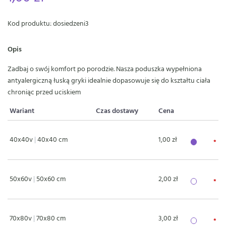
Kod produktu: dosiedzeni3
Opis
Zadbaj o swój komfort po porodzie. Nasza poduszka wypełniona
antyalergiczną łuską gryki idealnie dopasowuje się do kształtu ciała
chroniąc przed uciskiem
Wariant
Czas dostawy
Cena
40x40v
|
40x40 cm
1,00 zł
50x60v
|
50x60 cm
2,00 zł
70x80v
|
70x80 cm
3,00 zł