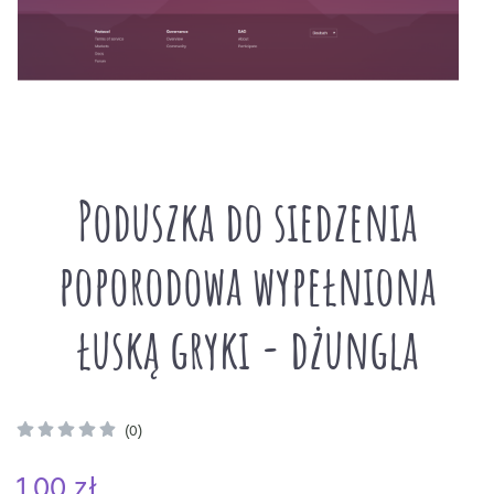
Poduszka do siedzenia
poporodowa wypełniona
łuską gryki - dżungla
(0)
1,00 zł