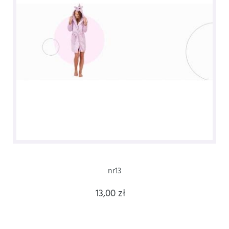
nr13
13,00 zł