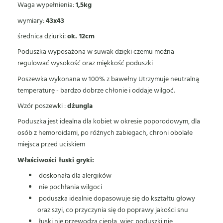
Waga wypełnienia:
1,5kg
wymiary:
43x43
średnica dziurki:
ok. 12cm
Poduszka wyposażona w suwak dzięki czemu można
regulować wysokość oraz miękkość poduszki
Poszewka wykonana w 100% z bawełny Utrzymuje neutralną
temperaturę - bardzo dobrze chłonie i oddaje wilgoć.
Wzór poszewki :
dżungla
Poduszka jest idealna dla kobiet w okresie poporodowym, dla
osób z hemoroidami, po różnych zabiegach, chroni obolałe
miejsca przed uciskiem
Właściwości łuski gryki:
doskonała dla alergików
nie pochłania wilgoci
poduszka idealnie dopasowuje się do kształtu głowy
oraz szyi, co przyczynia się do poprawy jakości snu
łuski nie przewodzą ciepła, więc poduszki nie