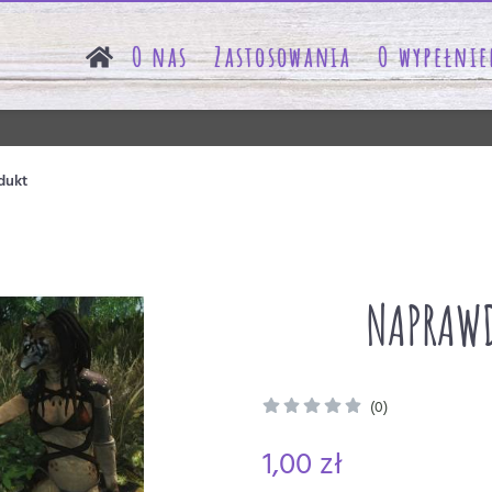
O nas
Zastosowania
O wypełnie
dukt
NAPRAWD
(0)
1,00 zł